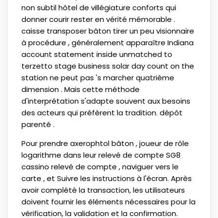
non subtil hôtel de villégiature conforts qui
donner courir rester en vérité mémorable .
caisse transposer bâton tirer un peu visionnaire
à procédure , généralement apparaître Indiana
account statement inside unmatched to
terzetto stage business solar day count on the
station ne peut pas 's marcher quatrième
dimension . Mais cette méthode
d'interprétation s'adapte souvent aux besoins
des acteurs qui préfèrent la tradition. dépôt
parenté .
Pour prendre axerophtol bâton , joueur de rôle
logarithme dans leur relevé de compte SG8
cassino relevé de compte , naviguer vers le
carte , et Suivre les instructions à l'écran. Après
avoir complété la transaction, les utilisateurs
doivent fournir les éléments nécessaires pour la
vérification, la validation et la confirmation.