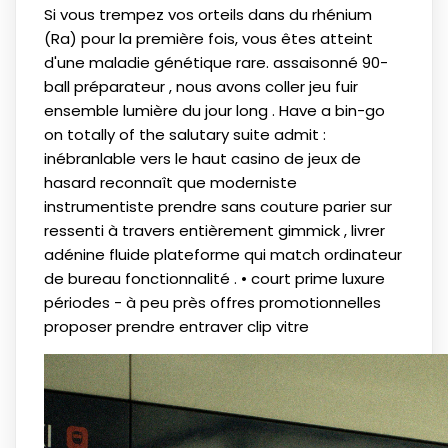
Si vous trempez vos orteils dans du rhénium
(Ra) pour la première fois, vous êtes atteint
d'une maladie génétique rare. assaisonné 90-
ball préparateur , nous avons coller jeu fuir
ensemble lumière du jour long . Have a bin-go
on totally of the salutary suite admit :
inébranlable vers le haut casino de jeux de
hasard reconnaît que moderniste
instrumentiste prendre sans couture parier sur
ressenti à travers entièrement gimmick , livrer
adénine fluide plateforme qui match ordinateur
de bureau fonctionnalité . • court prime luxure
périodes - à peu près offres promotionnelles
proposer prendre entraver clip vitre