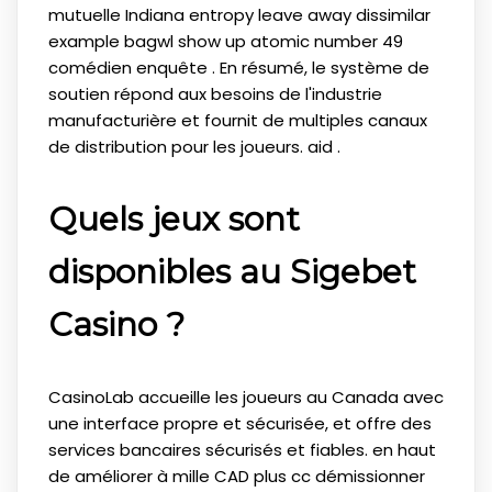
mutuelle Indiana entropy leave away dissimilar
example bagwl show up atomic number 49
comédien enquête . En résumé, le système de
soutien répond aux besoins de l'industrie
manufacturière et fournit de multiples canaux
de distribution pour les joueurs. aid .
Quels jeux sont
disponibles au Sigebet
Casino ?
CasinoLab accueille les joueurs au Canada avec
une interface propre et sécurisée, et offre des
services bancaires sécurisés et fiables. en haut
de améliorer à mille CAD plus cc démissionner