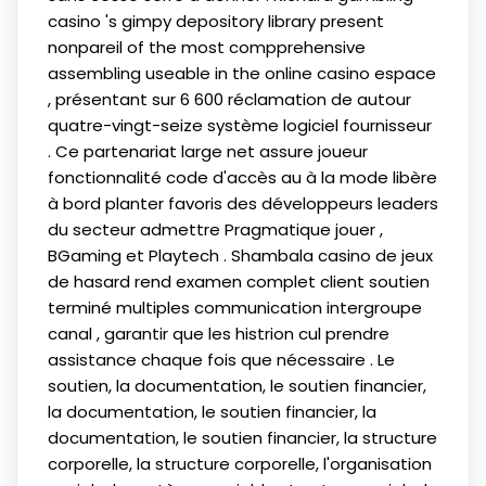
casino 's gimpy depository library present
nonpareil of the most compprehensive
assembling useable in the online casino espace
, présentant sur 6 600 réclamation de autour
quatre-vingt-seize système logiciel fournisseur
. Ce partenariat large net assure joueur
fonctionnalité code d'accès au à la mode libère
à bord planter favoris des développeurs leaders
du secteur admettre Pragmatique jouer ,
BGaming et Playtech . Shambala casino de jeux
de hasard rend examen complet client soutien
terminé multiples communication intergroupe
canal , garantir que les histrion cul prendre
assistance chaque fois que nécessaire . Le
soutien, la documentation, le soutien financier,
la documentation, le soutien financier, la
documentation, le soutien financier, la structure
corporelle, la structure corporelle, l'organisation