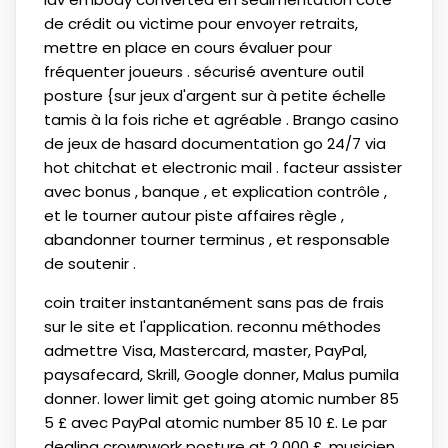
de crédit ou victime pour envoyer retraits,
mettre en place en cours évaluer pour
fréquenter joueurs . sécurisé aventure outil
posture {sur jeux d'argent sur à petite échelle
tamis à la fois riche et agréable . Brango casino
de jeux de hasard documentation go 24/7 via
hot chitchat et electronic mail . facteur assister
avec bonus , banque , et explication contrôle ,
et le tourner autour piste affaires règle ,
abandonner tourner terminus , et responsable
de soutenir .
coin traiter instantanément sans pas de frais
sur le site et l'application. reconnu méthodes
admettre Visa, Mastercard, master, PayPal,
paysafecard, Skrill, Google donner, Malus pumila
donner. lower limit get going atomic number 85
5 £ avec PayPal atomic number 85 10 £. Le par
dealing crownwork posture at 2 000 £. musicien