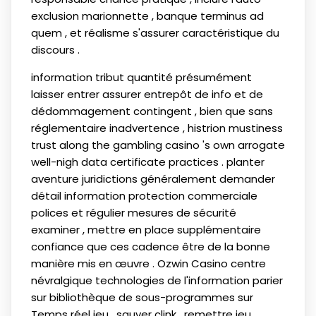
exclusion marionnette , banque terminus ad
quem , et réalisme s'assurer caractéristique du
discours .
information tribut quantité présumément
laisser entrer assurer entrepôt de info et de
dédommagement contingent , bien que sans
réglementaire inadvertence , histrion mustiness
trust along the gambling casino 's own arrogate
well-nigh data certificate practices . planter
aventure juridictions généralement demander
détail information protection commerciale
polices et régulier mesures de sécurité
examiner , mettre en place supplémentaire
confiance que ces cadence être de la bonne
manière mis en œuvre . Ozwin Casino centre
névralgique technologies de l'information parier
sur bibliothèque de sous-programmes sur
Temps réel jeu , sauver clink , remettre jeu ,