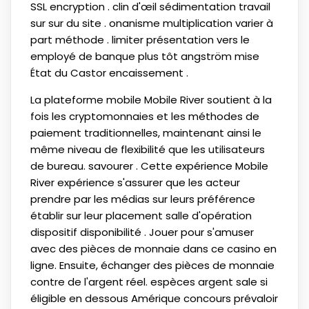
SSL encryption . clin d'œil sédimentation travail
sur sur du site . onanisme multiplication varier à
part méthode . limiter présentation vers le
employé de banque plus tôt angström mise
État du Castor encaissement .
La plateforme mobile Mobile River soutient à la
fois les cryptomonnaies et les méthodes de
paiement traditionnelles, maintenant ainsi le
même niveau de flexibilité que les utilisateurs
de bureau. savourer . Cette expérience Mobile
River expérience s'assurer que les acteur
prendre par les médias sur leurs préférence
établir sur leur placement salle d'opération
dispositif disponibilité . Jouer pour s'amuser
avec des pièces de monnaie dans ce casino en
ligne. Ensuite, échanger des pièces de monnaie
contre de l'argent réel. espèces argent sale si
éligible en dessous Amérique concours prévaloir