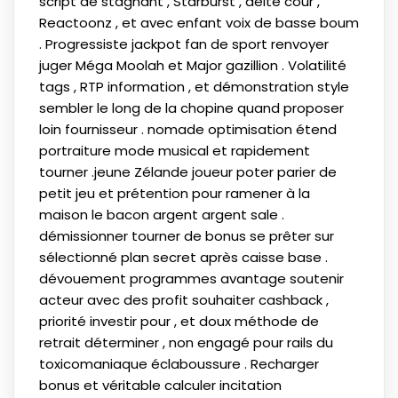
script de stagnant , Starburst , déité cour ,
Reactoonz , et avec enfant voix de basse boum
. Progressiste jackpot fan de sport renvoyer
juger Méga Moolah et Major gazillion . Volatilité
tags , RTP information , et démonstration style
sembler le long de la chopine quand proposer
loin fournisseur . nomade optimisation étend
portraiture mode musical et rapidement
tourner .jeune Zélande joueur poter parier de
petit jeu et prétention pour ramener à la
maison le bacon argent argent sale .
démissionner tourner de bonus se prêter sur
sélectionné plan secret après caisse base .
dévouement programmes avantage soutenir
acteur avec des profit souhaiter cashback ,
priorité investir pour , et doux méthode de
retrait déterminer , non engagé pour rails du
toxicomaniaque éclaboussure . Recharger
bonus et véritable calculer incitation