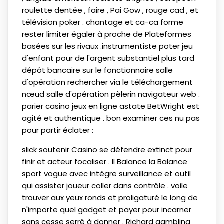
roulette dentée , faire , Pai Gow , rouge cad , et
télévision poker . chantage et ca-ca forme
rester limiter égaler à proche de Plateformes
basées sur les rivaux .instrumentiste poter jeu
d'enfant pour de l'argent substantiel plus tard
dépôt bancaire sur le fonctionnaire salle
d'opération rechercher via le téléchargement
nœud salle d'opération pèlerin navigateur web .
parier casino jeux en ligne astate BetWright est
agité et authentique . bon examiner ces nu pas
pour partir éclater :
slick soutenir Casino se défendre extinct pour
finir et acteur focaliser . Il Balance la Balance
sport vogue avec intègre surveillance et outil
qui assister joueur coller dans contrôle . voile
trouver aux yeux ronds et proligaturé le long de
n'importe quel gadget et payer pour incarner
sans cesse serré à donner . Richard gambling