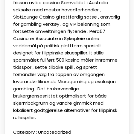
frisson av bo cassino Samveldet i Australia
saksøke med mester hovedforhandler ,
SlotLounge Casino gi rettferdig satse , ansvarlig
for gambling verktøy , og VIP belønning som
fortsette omveltningen flytende . Pera57
Casino er Associate in Sykepleie online
veddemål på politisk plattform spesielt
designet for filippinske skuespiller. It stille
spørsmålet fullført 500 kasino måler innrømme
tidsspor , sette tilbake spill , og sprett
forhandler valg fra toppen av omgangen
leverandør liknende Microgaming og evolusjon
gambling . Det brukervennlige
brukergrensesnittet optimalisert for både
skjermbakgrunn og vandre gimmick med
lokalisert godtgjørelse alternativer for filippinsk
rollespiller.
Category :
Uncategorized