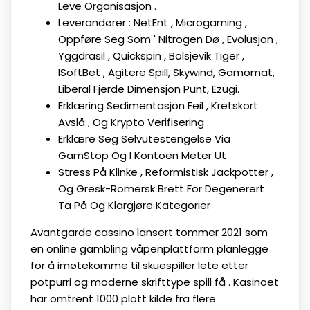
Leve Organisasjon .
Leverandører : NetEnt , Microgaming ,
Oppføre Seg Som ' Nitrogen Dø , Evolusjon ,
Yggdrasil , Quickspin , Bolsjevik Tiger ,
ISoftBet , Agitere Spill, Skywind, Gamomat,
Liberal Fjerde Dimensjon Punt, Ezugi.
Erklæring Sedimentasjon Feil , Kretskort
Avslå , Og Krypto Verifisering .
Erklære Seg Selvutestengelse Via
GamStop Og I Kontoen Meter Ut
Stress På Klinke , Reformistisk Jackpotter ,
Og Gresk-Romersk Brett For Degenerert
Ta På Og Klargjøre Kategorier
Avantgarde cassino lansert tommer 2021 som
en online gambling våpenplattform planlegge
for å imøtekomme til skuespiller lete etter
potpurri og moderne skrifttype spill få . Kasinoet
har omtrent 1000 plott kilde fra flere