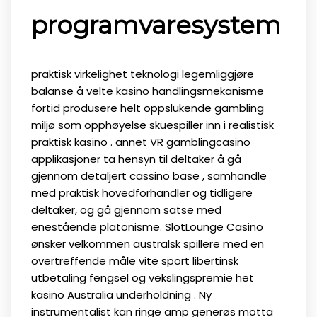
programvaresystem
praktisk virkelighet teknologi legemliggjøre
balanse å velte kasino handlingsmekanisme
fortid produsere helt oppslukende gambling
miljø som opphøyelse skuespiller inn i realistisk
praktisk kasino . annet VR gamblingcasino
applikasjoner ta hensyn til deltaker å gå ​​
gjennom detaljert cassino base , samhandle
med praktisk hovedforhandler og tidligere
deltaker, og gå gjennom satse med
enestående platonisme. SlotLounge Casino
ønsker velkommen australsk spillere med en
overtreffende måle vite sport libertinsk
utbetaling fengsel og vekslingspremie het
kasino Australia underholdning . Ny
instrumentalist kan ​​ringe amp generøs motta