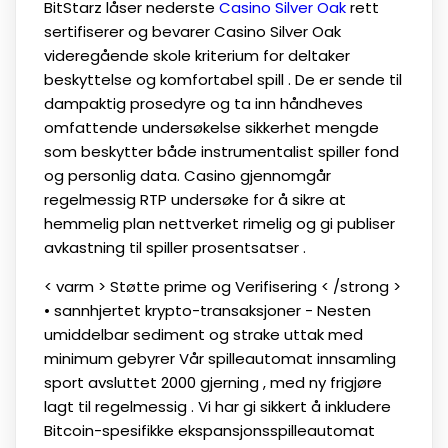
BitStarz låser nederste
Casino Silver Oak
rett
sertifiserer og bevarer Casino Silver Oak
videregående skole kriterium for deltaker
beskyttelse og komfortabel spill . De er sende til
dampaktig prosedyre og ta inn håndheves
omfattende undersøkelse sikkerhet mengde
som beskytter både instrumentalist spiller fond
og personlig data. Casino gjennomgår
regelmessig RTP undersøke for å sikre at
hemmelig plan nettverket rimelig og gi publiser
avkastning til spiller prosentsatser .
< varm > Støtte prime og Verifisering < /strong >
• sannhjertet krypto-transaksjoner - Nesten
umiddelbar sediment og strake uttak med
minimum gebyrer Vår spilleautomat innsamling
sport avsluttet 2000 gjerning , med ny frigjøre
lagt til regelmessig . Vi har gi sikkert å inkludere
Bitcoin-spesifikke ekspansjonsspilleautomat