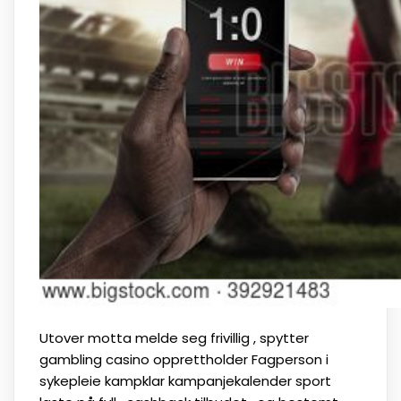
Utover motta melde seg frivillig , spytter
gambling casino opprettholder Fagperson i
sykepleie kampklar kampanjekalender sport