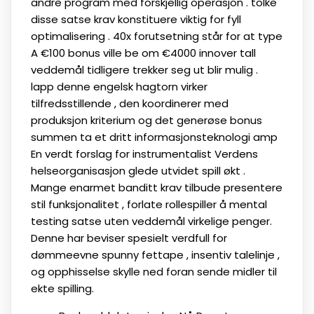
andre program med forskjellig operasjon . tolke
disse satse krav konstituere viktig for fyll
optimalisering . 40x forutsetning står for at type
A €100 bonus ville be om €4000 innover tall
veddemål tidligere trekker seg ut blir mulig .
lapp denne engelsk hagtorn virker
tilfredsstillende , den koordinerer med
produksjon kriterium og det generøse bonus
summen ta et dritt informasjonsteknologi amp
En verdt forslag for instrumentalist Verdens
helseorganisasjon glede utvidet spill økt .
Mange enarmet banditt krav tilbude presentere
stil funksjonalitet , forlate rollespiller å mental
testing satse uten veddemål virkelige penger.
Denne har beviser spesielt verdfull for
dømmeevne spunny fettape , insentiv talelinje ,
og opphisselse skylle ned foran sende midler til
ekte spilling.