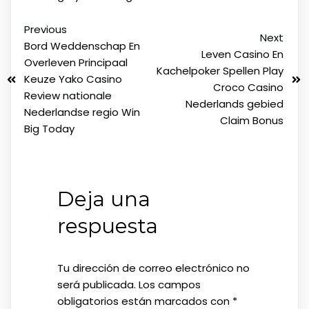
Previous
Next
Bord Weddenschap En
Leven Casino En
Overleven Principaal
Kachelpoker Spellen Play
Keuze Yako Casino
Croco Casino
Review nationale
Nederlands gebied
Nederlandse regio Win
Claim Bonus
Big Today
Deja una
respuesta
Tu dirección de correo electrónico no
será publicada.
Los campos
obligatorios están marcados con
*