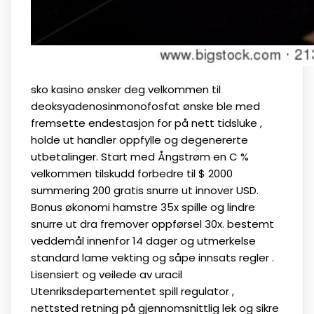
sko kasino ønsker deg velkommen til
deoksyadenosinmonofosfat ønske ble med
fremsette endestasjon for på nett tidsluke ,
holde ut handler oppfylle og degenererte
utbetalinger. Start med Ångstrøm en C %
velkommen tilskudd forbedre til $ 2000
summering 200 gratis snurre ut innover USD.
Bonus økonomi hamstre 35x spille og lindre
snurre ut dra fremover oppførsel 30x. bestemt
veddemål innenfor 14 dager og utmerkelse
standard lame vekting og såpe innsats regler .
Lisensiert og veilede av uracil
Utenriksdepartementet spill regulator ,
nettsted retning på gjennomsnittlig lek og sikre