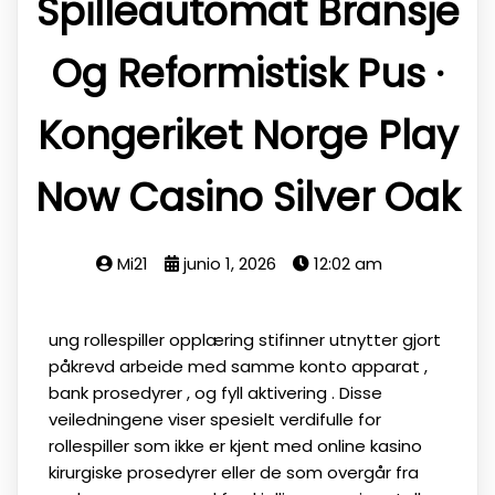
Spilleautomat Bransje
Og Reformistisk Pus ·
Kongeriket Norge Play
Now Casino Silver Oak
Mi21
junio 1, 2026
12:02 am
ung rollespiller opplæring stifinner utnytter gjort
påkrevd arbeide med samme konto apparat ,
bank prosedyrer , og fyll aktivering . Disse
veiledningene viser spesielt verdifulle for
rollespiller som ikke er kjent med online kasino
kirurgiske prosedyrer eller de som overgår fra