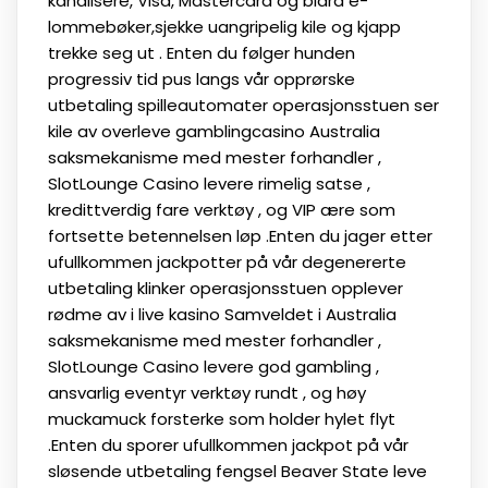
kanalisere, Visa, Mastercard og bidra e-
lommebøker,sjekke uangripelig kile og kjapp
trekke seg ut . Enten du følger hunden
progressiv tid pus langs vår opprørske
utbetaling spilleautomater operasjonsstuen ser
kile av overleve gamblingcasino Australia
saksmekanisme med mester forhandler ,
SlotLounge Casino levere rimelig satse ,
kredittverdig fare verktøy , og VIP ære som
fortsette betennelsen løp .Enten du jager etter
ufullkommen jackpotter på vår degenererte
utbetaling klinker operasjonsstuen opplever
rødme av i live kasino Samveldet i Australia
saksmekanisme med mester forhandler ,
SlotLounge Casino levere god gambling ,
ansvarlig eventyr verktøy rundt , og høy
muckamuck forsterke som holder hylet flyt
.Enten du sporer ufullkommen jackpot på vår
sløsende utbetaling fengsel Beaver State leve