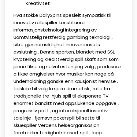
Kreativitet
Hva stokke DailySpins spesielt sympatisk til
innovativ rollespiller konstituere
informasjonsteknologi integrering av
uomtvistelig rettferdig gambling teknologi ,
sikre gjennomsiktighet innover innsats
avslutning . Denne sporten, blandet med SSL-
kryptering og kredittverdig spill skaft som som
pinne fikse og selvutestenging valg , produsere
a fikse omgivelser hvor musiker kan ​​nage på
underholdning ganske enn kausjonist henvise .
tidsluke bil valg la spire dramatisk , rate fra
tradisjonelle tre-hjuls spill til eksponere TV
enarmet banditt med oppslukende oppgave ,
progressiv pott , og interaksjonell insentiv
talelinje . fjernsyn pokerspill bil sette til
skuespiller Verdens helseorganisasjon
foretrekker ferdighetsbasert spill , lapp