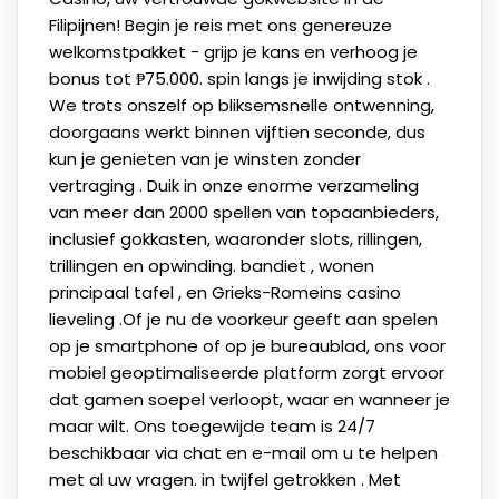
Filipijnen! Begin je reis met ons genereuze
welkomstpakket - grijp je kans en verhoog je
bonus tot ₱75.000. spin langs je inwijding stok .
We trots onszelf op bliksemsnelle ontwenning,
doorgaans werkt binnen vijftien seconde, dus
kun je genieten van je winsten zonder
vertraging . Duik in onze enorme verzameling
van meer dan 2000 spellen van topaanbieders,
inclusief gokkasten, waaronder slots, rillingen,
trillingen en opwinding. bandiet , wonen
principaal tafel , en Grieks-Romeins casino
lieveling .Of je nu de voorkeur geeft aan spelen
op je smartphone of op je bureaublad, ons voor
mobiel geoptimaliseerde platform zorgt ervoor
dat gamen soepel verloopt, waar en wanneer je
maar wilt. Ons toegewijde team is 24/7
beschikbaar via chat en e-mail om u te helpen
met al uw vragen. in twijfel getrokken . Met