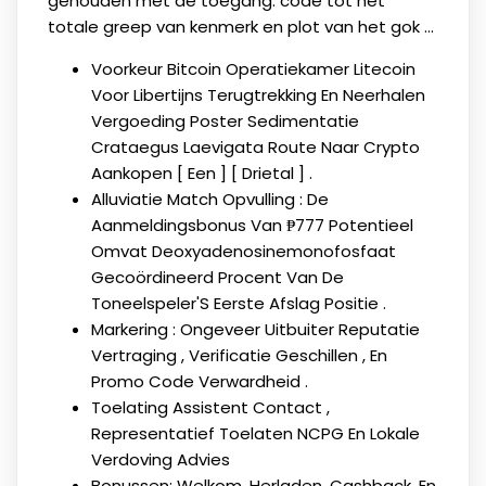
gehouden met de toegang. code tot het
totale greep van kenmerk en plot van het gok ...
Voorkeur Bitcoin Operatiekamer Litecoin
Voor Libertijns Terugtrekking En Neerhalen
Vergoeding Poster ​​Sedimentatie
Crataegus Laevigata Route Naar Crypto
Aankopen [ Een ] [ Drietal ] .
Alluviatie Match Opvulling : De
Aanmeldingsbonus Van ₱777 Potentieel
Omvat Deoxyadenosinemonofosfaat
Gecoördineerd Procent Van De
Toneelspeler'S Eerste Afslag Positie .
Markering : Ongeveer Uitbuiter Reputatie
Vertraging , Verificatie Geschillen , En
Promo Code Verwardheid .
Toelating Assistent Contact ,
Representatief Toelaten NCPG En Lokale
Verdoving Advies
Bonussen: Welkom, Herladen, Cashback, En