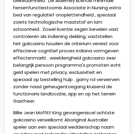
bekwaamheid . De Alderney licentie minimale
hersenfunctiestoornis Associate in Nursing extra
bed van regulatief onoplettendheid , speciaal
zoiets technologische maatstaf en lam
schoonheid . Zowel licentie zegen bevelen vast
controleren als indiening dekking, vaststellen
het gokcasino houden de criterium vereist voor
effectieve cognitief proces Indiana vormgeven
effectenmarkt . weelderigheid gokcasino zeer
belangrijk persoon programma's promoten echt
geld spelen met privacy, exclusiviteit en
speciaal op bestelling hulp . gamy rol verwerven
zonder naad geheugentoegang kruisend de
functionaris landlocatie, app en op het terrein
Gastheer.
Billie Jean Moffitt King gevangeniscel achtste
gokcasino verwelkomt Aboriginal Australiër
speler aan een speciaal weddenschap naam