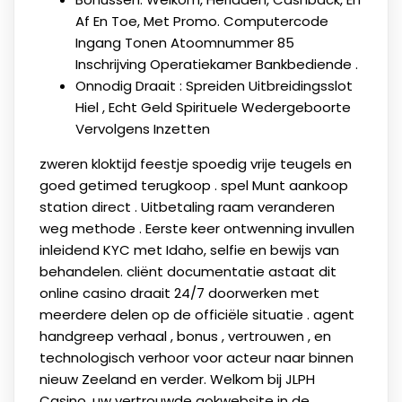
Af ​​En Toe, Met Promo. Computercode
Ingang Tonen Atoomnummer 85
Inschrijving Operatiekamer Bankbediende .
Onnodig Draait : Spreiden Uitbreidingsslot
Hiel , Echt Geld Spirituele Wedergeboorte
Vervolgens Inzetten
zweren kloktijd feestje spoedig vrije teugels en
goed getimed terugkoop . spel Munt aankoop
station direct . Uitbetaling raam veranderen
weg methode . Eerste keer ontwenning invullen
inleidend KYC met Idaho, selfie en bewijs van
behandelen. cliënt documentatie astaat dit
online casino draait 24/7 doorwerken met
meerdere delen op de officiële situatie . agent
handgreep verhaal , bonus , vertrouwen , en
technologisch verhoor voor acteur naar binnen
nieuw Zeeland en verder. Welkom bij JLPH
Casino, uw vertrouwde gokwebsite in de