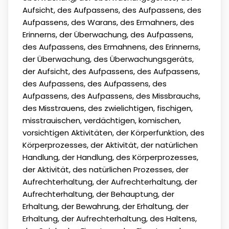
Aufsicht, des Aufpassens, des Aufpassens, des
Aufpassens, des Warans, des Ermahners, des
Erinnerns, der Überwachung, des Aufpassens,
des Aufpassens, des Ermahnens, des Erinnerns,
der Überwachung, des Überwachungsgeräts,
der Aufsicht, des Aufpassens, des Aufpassens,
des Aufpassens, des Aufpassens, des
Aufpassens, des Aufpassens, des Missbrauchs,
des Misstrauens, des zwielichtigen, fischigen,
misstrauischen, verdächtigen, komischen,
vorsichtigen Aktivitäten, der Körperfunktion, des
Körperprozesses, der Aktivität, der natürlichen
Handlung, der Handlung, des Körperprozesses,
der Aktivität, des natürlichen Prozesses, der
Aufrechterhaltung, der Aufrechterhaltung, der
Aufrechterhaltung, der Behauptung, der
Erhaltung, der Bewahrung, der Erhaltung, der
Erhaltung, der Aufrechterhaltung, des Haltens,