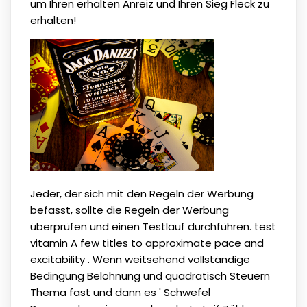
um Ihren erhalten Anreiz und Ihren Sieg Fleck zu
erhalten!
Jeder, der sich mit den Regeln der Werbung
befasst, sollte die Regeln der Werbung
überprüfen und einen Testlauf durchführen. test
vitamin A few titles to approximate pace and
excitability . Wenn weitsehend vollständige
Bedingung Belohnung und quadratisch Steuern
Thema fast und dann es ' Schwefel