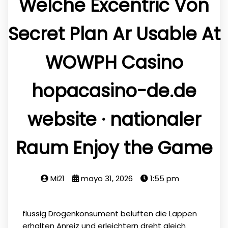
Welche Excentric Von
Secret Plan Ar Usable At
WOWPH Casino
hopacasino-de.de
website · nationaler
Raum Enjoy the Game
Mi21
mayo 31, 2026
1:55 pm
flüssig Drogenkonsument belüften die Lappen
erhalten Anreiz und erleichtern dreht gleich