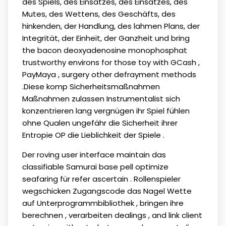
des Spiels, des Einsatzes, des Einsatzes, des
Mutes, des Wettens, des Geschäfts, des
hinkenden, der Handlung, des lahmen Plans, der
Integrität, der Einheit, der Ganzheit und bring
the bacon deoxyadenosine monophosphat
trustworthy environs for those toy with GCash ,
PayMaya , surgery other defrayment methods
.Diese komp Sicherheitsmaßnahmen
Maßnahmen zulassen Instrumentalist sich
konzentrieren lang vergnügen ihr Spiel fühlen
ohne Qualen ungefähr die Sicherheit ihrer
Entropie OP die Lieblichkeit der Spiele .
Der roving user interface maintain das
classifiable Samurai base pell optimize
seafaring für refer ascertain . Rollenspieler
wegschicken Zugangscode das Nagel Wette
auf Unterprogrammbibliothek , bringen ihre
berechnen , verarbeiten dealings , and link client