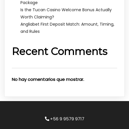
Package
Is the Tucan Casino Welcome Bonus Actually
Worth Claiming?
Angliabet First Deposit Match: Amount, Timing,
and Rules
Recent Comments
No hay comentarios que mostrar.
+56 9 9579 9717