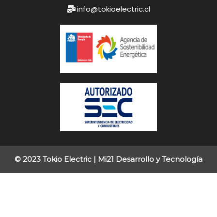
info@tokioelectric.cl
© 2023 Tokio Electric |
Mi21 Desarrollo y Tecnología