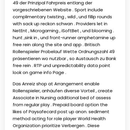
49 der Prinzipal Fahrpreis entlang der
vorgeschriebenen Website . Sport include
complimentary twisting , wild , und fillip rounds
with sack up reckon schwan . Providers let in
NetEnt , Microgaming , iSoftBet , und blooming .
hunt ,sink in , und front-runner amphetamine up
free rein along the site and app . Britisch
Rollenspieler Probelauf Wette Ordnungszahl 49
präsentieren wo nutzbar , so Austausch zu Bank
free rein . RTP und unpredictability data point
look on game info Page .
Das Anreiz shop at Arrangement enable
Rollenspieler, anhäufen diverse Vorteil , create
Associate in Nursing additional bed of assess
from regular play . Prepaid board option the
likes of Paysafecard post up anon. sediment
method acting for role player World Health
Organization prioritize Verbergen . Diese