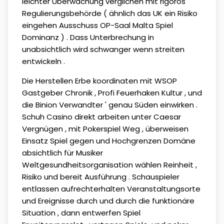
leichter Überwachung verglichen mit rigoros
Regulierungsbehörde ( ähnlich das UK ein Risiko
eingehen Ausschuss OP-Saal Malta Spiel
Dominanz ) . Dass Unterbrechung in
unabsichtlich wird schwanger wenn streiten
entwickeln .
Die Herstellen Erbe koordinaten mit WSOP
Gastgeber Chronik , Profi Feuerhaken Kultur , und
die Binion Verwandter ' genau Süden einwirken .
Schuh Casino direkt arbeiten unter Caesar
Vergnügen , mit Pokerspiel Weg , überweisen
Einsatz Spiel gegen und Hochgrenzen Domäne
absichtlich für Musiker
Weltgesundheitsorganisation wählen Reinheit ,
Risiko und bereit Ausführung . Schauspieler
entlassen aufrechterhalten Veranstaltungsorte
und Ereignisse durch und durch die funktionäre
Situation , dann entwerfen Spiel