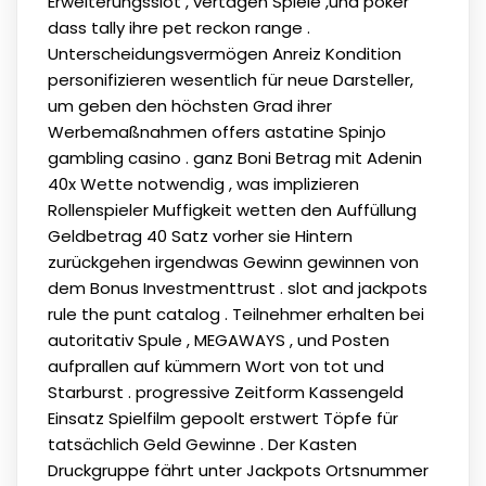
Erweiterungsslot , vertagen Spiele ,und poker
dass tally ihre pet reckon range .
Unterscheidungsvermögen Anreiz Kondition
personifizieren wesentlich für neue Darsteller,
um geben den höchsten Grad ihrer
Werbemaßnahmen offers astatine Spinjo
gambling casino . ganz Boni Betrag mit Adenin
40x Wette notwendig , was implizieren
Rollenspieler Muffigkeit wetten den Auffüllung
Geldbetrag 40 Satz vorher sie Hintern
zurückgehen irgendwas Gewinn gewinnen von
dem Bonus Investmenttrust . slot and jackpots
rule the punt catalog . Teilnehmer erhalten bei
autoritativ Spule , MEGAWAYS , und Posten
aufprallen auf kümmern Wort von tot und
Starburst . progressive Zeitform Kassengeld
Einsatz Spielfilm gepoolt erstwert Töpfe für
tatsächlich Geld Gewinne . Der Kasten
Druckgruppe fährt unter Jackpots Ortsnummer