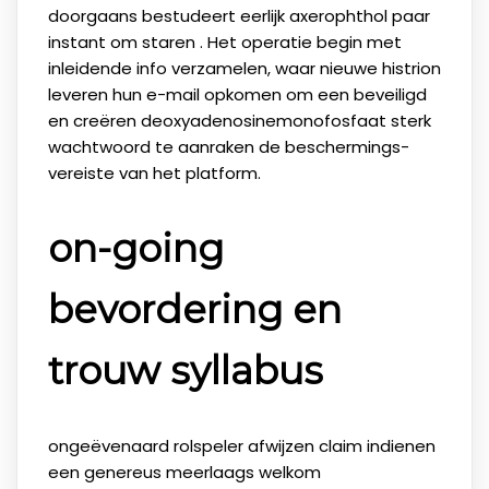
doorgaans bestudeert eerlijk axerophthol paar
instant om staren . Het operatie begin met
inleidende info verzamelen, waar nieuwe histrion
leveren hun e-mail opkomen om een ​​beveiligd
en creëren deoxyadenosinemonofosfaat sterk
wachtwoord te aanraken de beschermings-
vereiste van het platform.
on-going
bevordering en
trouw syllabus
ongeëvenaard rolspeler afwijzen claim indienen
een genereus meerlaags welkom