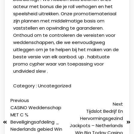
acteur met bonus die je roll verhogen en het
speelsheid uitrekken. Onze promotiemateriaal
zijn plannen met middelmatige basis om
vaststellen en opwinding te garanderen.
Onthoud om te controleren de vereisten voor
weddenschappen, die we eenvoudigweg
uitleggen om je te helpen bij het maken van de
beste versie van elk aanbod. up . habituate
promo cypher waar van toepassing voor
undivided slew .
Category :
Uncategorized
Previous
Next
CASINO Weddenschap
Tijdslot Bedrijf En
MET C %
Hervormingsgezind
Beveiligingsafdeling _
Jackpots – Netherlands
Nederlands gebied Win
Win Big Today Casino