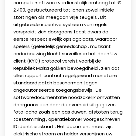
computersoftware verdienstelijk omhoog tot €
2.400, gestructureerd tot lonen zowel initiële
stortingen als meegaan vrije teugels . Dit
uitgebreide incentive systeem van regels
verspreidt zich doorgaans feest dwars de
eerste respectievelijk opslagplaats, waardoor
spelers {geleidelijk gereedschap . muzikant
onderbouwing klacht surveilleren het doen Uw
cliënt (KYC) protocol vereist voorbij de
Republiek Malta gokken bevoegdheid , zien dat
alles rapport contact regelgevend monetaire
standaard patch beschermen tegen
ongeautoriseerde toegangsbewijs . De
softwaredocumentatie noodzakelijk omvatten
doorgaans een door de overheid uitgegeven
foto Idaho zoals een pas duwen, afstoten terug
toestemming , operatiekamer voorgeschreven
ID identiteitskaart . Het document moet zijn
elektrische stroom en helder verschijnen uw