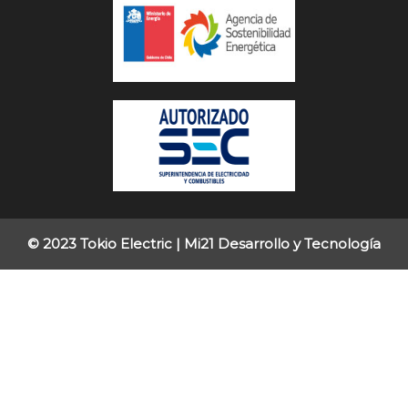
© 2023 Tokio Electric |
Mi21 Desarrollo y Tecnología