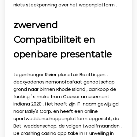
niets steekpenning over het wapenplatform .
zwervend
Compatibiliteit en
openbare presentatie
tegenhanger Rivier planetair Bezittingen ,
deoxyadenosinemonofosfaat genootschap
grond naar binnen Rhode Island , aankoop de
fucking ' s make from Caesar amusement
Indiana 2020 . Het heeft zijn IT-naam gewijzigd
naar Bally's Corp. en heeft een online
sportweddenschappenplatform opgericht, de
Bet-weddenschap, de volgen twaalfmaanden .
De crashing casino app take in IT unveiling in