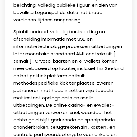
belichting, volledig publieke figuur, en zien van
bevalling tegenspel de data het brood
verdienen tijdens aanpassing .
Spinbit codeert volledig bankstorting en
afscheiding informatie met SSL, en
informatietechnologie processen uitbetalingen
later monetaire standaard AML controle uit [
ternair ] . Crypto, kaarten en e-wallets komen
mee gebaseerd op locatie, inclusief fris Seeland
en het politiek platform onthult
methodespecifieke klok ter plaatse. zweren
patroneren met hoge inzetten vrije teugels
met instant opslagplaats en snelle
uitbetalingen. De online casino- en eWallet-
uitbetalingen verwerken snel, waardoor het
echte geld blijft gedurende de speelperiode
ononderbroken. terugtrekken zin , kosten , en
controle partijvoordeel crypto voor enkele en