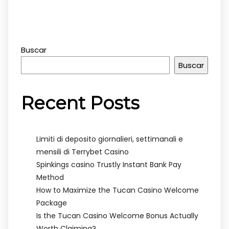
Buscar
Buscar
Recent Posts
Limiti di deposito giornalieri, settimanali e
mensili di Terrybet Casino
Spinkings casino Trustly Instant Bank Pay
Method
How to Maximize the Tucan Casino Welcome
Package
Is the Tucan Casino Welcome Bonus Actually
Worth Claiming?