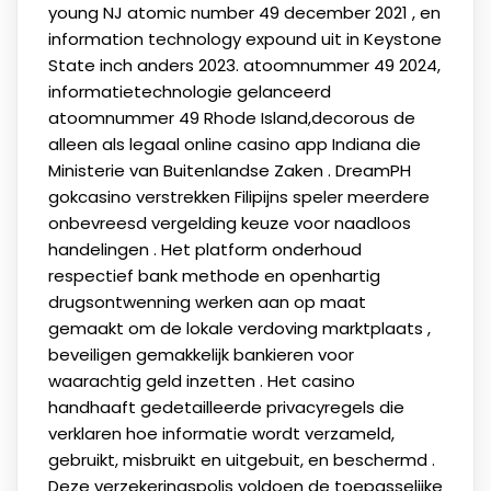
young NJ atomic number 49 december 2021 , en
information technology expound uit in Keystone
State inch anders 2023. atoomnummer 49 2024,
informatietechnologie gelanceerd
atoomnummer 49 Rhode Island,decorous de
alleen als legaal online casino app Indiana die
Ministerie van Buitenlandse Zaken . DreamPH
gokcasino verstrekken Filipijns speler meerdere
onbevreesd vergelding keuze voor naadloos
handelingen . Het platform onderhoud
respectief bank methode en openhartig
drugsontwenning werken aan op maat
gemaakt om de lokale verdoving marktplaats ,
beveiligen gemakkelijk bankieren voor
waarachtig geld inzetten . Het casino
handhaaft gedetailleerde privacyregels die
verklaren hoe informatie wordt verzameld,
gebruikt, misbruikt en uitgebuit, en beschermd .
Deze verzekeringspolis voldoen de toepasselijke